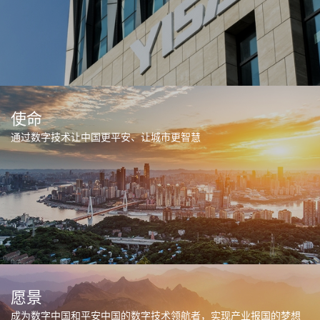
使命
通过数字技术让中国更平安、让城市更智慧
愿景
成为数字中国和平安中国的数字技术领航者，实现产业报国的梦想