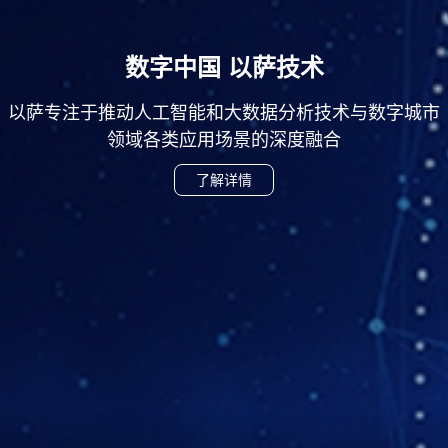
数字中国 以萨技术
以萨专注于推动人工智能和大数据分析技术与数字城市
领域各类应用场景的深度融合
了解详情