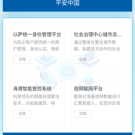
平安中国
以萨统一身份管理平台
社会治理中心城市态势感知系统
为政企客户提供统一的用
通过整体化整合城市数
户管理、身份认证、授权
据，构建多方协作的社会
管理、安全策略等综合性
治理新模式，具有社会治
详情
详情
服务。实现不同系统间数
理业务管理、社会生态单
字身份的全维度融通，有
元协同共治、社区业务数
效解决一人...
据整合、人工...
海港智能管控系统
视频联网平台
利用领先的图像处理算法
能够对海量视频数据进行
技术，对船舶属性、特
汇聚和接入，实现对区域
性、船牌等信息进行识
内视频资源的整合调用以
详情
详情
别，实现对船舶运行的动
及设备资源的运营管理。
态监管和智能检索。同
该平台可以对市面主流厂
时，该系统通过建...
商的设备进...