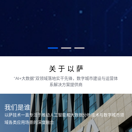
关 于 以 萨
“AI+大数据”双领域落地实干先锋，数字城市建设与运营体
系解决方案提供商
我们是谁
以萨技术一直专注于推动人工智能和大数据分析技术与数字城市领
域各类应用场景的深度融合